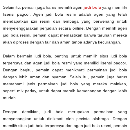
Selain itu, pemain juga harus memilih agen
judi bola
yang memiliki
lisensi pagcor. Agen judi bola resmi adalah agen yang telah
mendapatkan izin resmi dari lembaga yang berwenang untuk
menyelenggarakan perjudian secara online. Dengan memilih agen
judi bola resmi, pemain dapat memastikan bahwa taruhan mereka
akan diproses dengan fair dan aman tanpa adanya kecurangan.
Dalam bermain judi bola, penting untuk memilih situs judi bola
terpercaya dan agen judi bola resmi yang memiliki lisensi pagcor.
Dengan begitu, pemain dapat menikmati permainan judi bola
dengan lebih aman dan nyaman. Selain itu, pemain juga harus
memahami jenis permainan judi bola yang mereka mainkan,
seperti mix parlay, untuk dapat meraih kemenangan dengan lebih
mudah.
Dengan demikian, judi bola merupakan permainan yang
menyenangkan untuk dinikmati oleh pecinta olahraga. Dengan
memilih situs judi bola terpercaya dan agen judi bola resmi, pemain