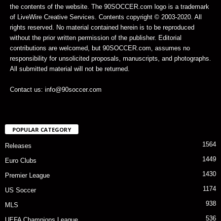
the contents of the website. The 90SOCCER.com logo is a trademark
of LiveWire Creative Services. Contents copyright © 2003-2020. All
rights reserved. No material contained herein is to be reproduced
without the prior written permission of the publisher. Editorial
contributions are welcomed, but 90SOCCER.com, assumes no
responsibility for unsolicited proposals, manuscripts, and photographs.
All submitted material will not be returned.
Contact us: info@90soccer.com
POPULAR CATEGORY
1564
Releases
1449
Euro Clubs
1430
Premier League
1174
US Soccer
938
MLS
536
UEFA Champions League