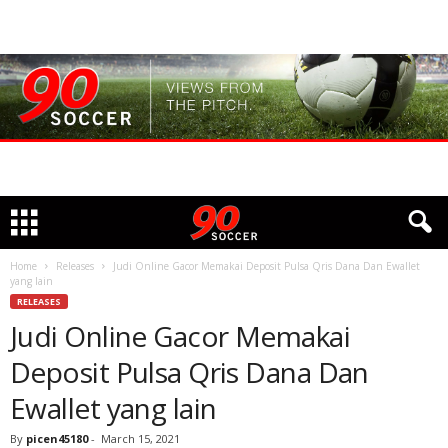
Home
Releases
Judi Online Gacor Memakai Deposit Pulsa Qris Dana Dan Ewallet
yang lain
RELEASES
Judi Online Gacor Memakai
Deposit Pulsa Qris Dana Dan
Ewallet yang lain
By
picen45180
-
March 15, 2021