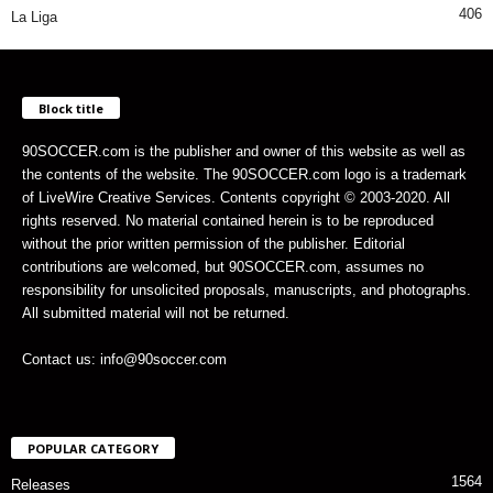
406
La Liga
Block title
90SOCCER.com is the publisher and owner of this website as well as
the contents of the website. The 90SOCCER.com logo is a trademark
of LiveWire Creative Services. Contents copyright © 2003-2020. All
rights reserved. No material contained herein is to be reproduced
without the prior written permission of the publisher. Editorial
contributions are welcomed, but 90SOCCER.com, assumes no
responsibility for unsolicited proposals, manuscripts, and photographs.
All submitted material will not be returned.
Contact us: info@90soccer.com
POPULAR CATEGORY
1564
Releases