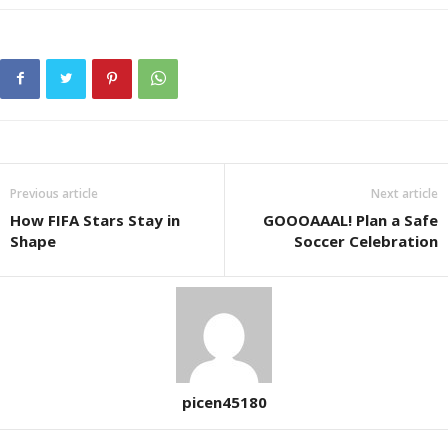
Previous article
Next article
How FIFA Stars Stay in
GOOOAAAL! Plan a Safe
Shape
Soccer Celebration
picen45180