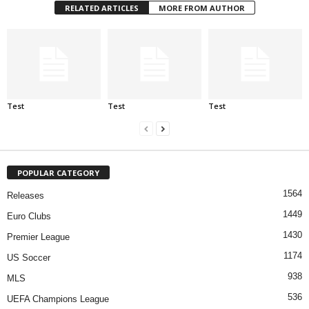
RELATED ARTICLES
MORE FROM AUTHOR
Test
Test
Test
POPULAR CATEGORY
1564
Releases
1449
Euro Clubs
1430
Premier League
1174
US Soccer
938
MLS
536
UEFA Champions League