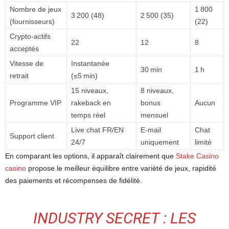
Nombre de jeux
1 800
3 200 (48)
2 500 (35)
(fournisseurs)
(22)
Crypto‑actifs
22
12
8
acceptés
Vitesse de
Instantanée
30 min
1 h
retrait
(≤5 min)
15 niveaux,
8 niveaux,
Programme VIP
rakeback en
bonus
Aucun
temps réel
mensuel
Live chat FR/EN
E‑mail
Chat
Support client
24/7
uniquement
limité
En comparant les options, il apparaît clairement que
Stake Casino
casino
propose le meilleur équilibre entre variété de jeux, rapidité
des paiements et récompenses de fidélité.
INDUSTRY SECRET : LES