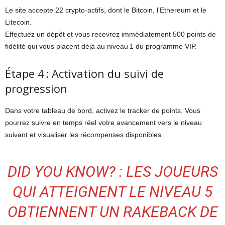
Le site accepte 22 crypto‑actifs, dont le Bitcoin, l’Ethereum et le
Litecoin.
Effectuez un dépôt et vous recevrez immédiatement 500 points de
fidélité qui vous placent déjà au niveau 1 du programme VIP.
Étape 4 : Activation du suivi de
progression
Dans votre tableau de bord, activez le tracker de points. Vous
pourrez suivre en temps réel votre avancement vers le niveau
suivant et visualiser les récompenses disponibles.
DID YOU KNOW? : LES JOUEURS
QUI ATTEIGNENT LE NIVEAU 5
OBTIENNENT UN RAKEBACK DE