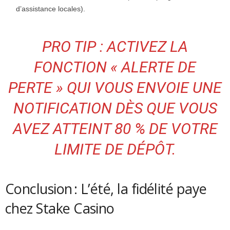
d’assistance locales).
PRO TIP : ACTIVEZ LA
FONCTION « ALERTE DE
PERTE » QUI VOUS ENVOIE UNE
NOTIFICATION DÈS QUE VOUS
AVEZ ATTEINT 80 % DE VOTRE
LIMITE DE DÉPÔT.
Conclusion : L’été, la fidélité paye
chez Stake Casino