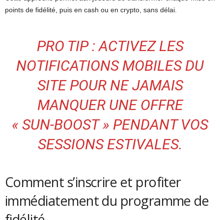
points de fidélité, puis en cash ou en crypto, sans délai.
PRO TIP : ACTIVEZ LES
NOTIFICATIONS MOBILES DU
SITE POUR NE JAMAIS
MANQUER UNE OFFRE
« SUN‑BOOST » PENDANT VOS
SESSIONS ESTIVALES.
Comment s’inscrire et profiter
immédiatement du programme de
fidélité