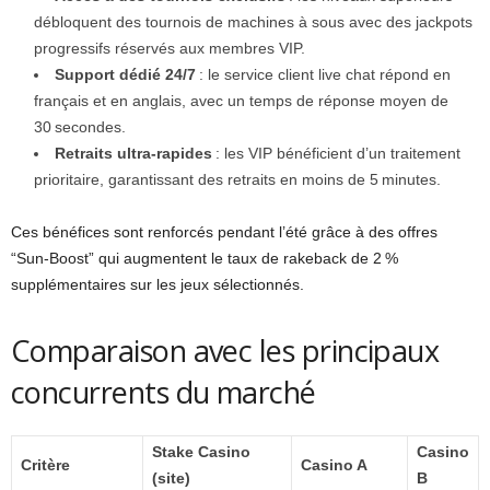
débloquent des tournois de machines à sous avec des jackpots
progressifs réservés aux membres VIP.
Support dédié 24/7
: le service client live chat répond en
français et en anglais, avec un temps de réponse moyen de
30 secondes.
Retraits ultra‑rapides
: les VIP bénéficient d’un traitement
prioritaire, garantissant des retraits en moins de 5 minutes.
Ces bénéfices sont renforcés pendant l’été grâce à des offres
“Sun‑Boost” qui augmentent le taux de rakeback de 2 %
supplémentaires sur les jeux sélectionnés.
Comparaison avec les principaux
concurrents du marché
Stake Casino
Casino
Critère
Casino A
(site)
B