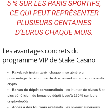
5 % SUR LES PARIS SPORTIFS,
CE QUI PEUT REPRÉSENTER
PLUSIEURS CENTAINES
D’EUROS CHAQUE MOIS.
Les avantages concrets du
programme VIP de Stake Casino
Rakeback instantané
: chaque mise génère un
pourcentage de retour crédité directement sur votre portefeuille
crypto.
Bonus de dépôt personnalisés
: les joueurs de niveau 8 et
plus bénéficient de bonus de dépôt jusqu’à 150 % sur leurs
crypto‑dépôts.
Accès à des tournois exclusifs
: les niveaux supérieurs