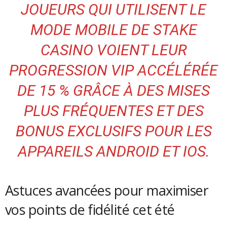
JOUEURS QUI UTILISENT LE
MODE MOBILE DE STAKE
CASINO VOIENT LEUR
PROGRESSION VIP ACCÉLÉRÉE
DE 15 % GRÂCE À DES MISES
PLUS FRÉQUENTES ET DES
BONUS EXCLUSIFS POUR LES
APPAREILS ANDROID ET IOS.
Astuces avancées pour maximiser
vos points de fidélité cet été