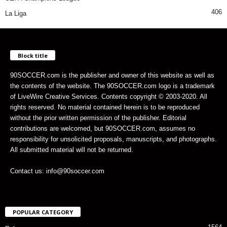
406
La Liga
Block title
90SOCCER.com is the publisher and owner of this website as well as
the contents of the website. The 90SOCCER.com logo is a trademark
of LiveWire Creative Services. Contents copyright © 2003-2020. All
rights reserved. No material contained herein is to be reproduced
without the prior written permission of the publisher. Editorial
contributions are welcomed, but 90SOCCER.com, assumes no
responsibility for unsolicited proposals, manuscripts, and photographs.
All submitted material will not be returned.
Contact us: info@90soccer.com
POPULAR CATEGORY