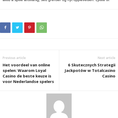
Previous article
Next article
Het voordeel van online
6 Skutecznych Strategii
spelen: Waarom Loyal
Jackpotów w Totalcasino
Casino de beste keuze is
Casino
voor Nederlandse spelers