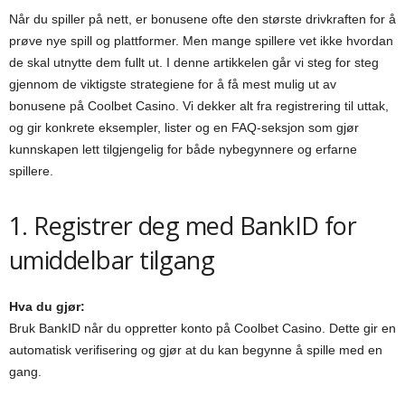
Når du spiller på nett, er bonusene ofte den største drivkraften for å
prøve nye spill og plattformer. Men mange spillere vet ikke hvordan
de skal utnytte dem fullt ut. I denne artikkelen går vi steg for steg
gjennom de viktigste strategiene for å få mest mulig ut av
bonusene på Coolbet Casino. Vi dekker alt fra registrering til uttak,
og gir konkrete eksempler, lister og en FAQ‑seksjon som gjør
kunnskapen lett tilgjengelig for både nybegynnere og erfarne
spillere.
1. Registrer deg med BankID for
umiddelbar tilgang
Hva du gjør:
Bruk BankID når du oppretter konto på Coolbet Casino. Dette gir en
automatisk verifisering og gjør at du kan begynne å spille med en
gang.