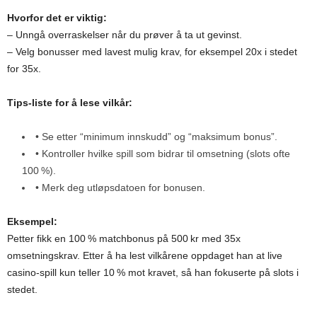
Hvorfor det er viktig:
– Unngå overraskelser når du prøver å ta ut gevinst.
– Velg bonusser med lavest mulig krav, for eksempel 20x i stedet
for 35x.
Tips‑liste for å lese vilkår:
• Se etter “minimum innskudd” og “maksimum bonus”.
• Kontroller hvilke spill som bidrar til omsetning (slots ofte
100 %).
• Merk deg utløpsdatoen for bonusen.
Eksempel:
Petter fikk en 100 % matchbonus på 500 kr med 35x
omsetningskrav. Etter å ha lest vilkårene oppdaget han at live
casino‑spill kun teller 10 % mot kravet, så han fokuserte på slots i
stedet.